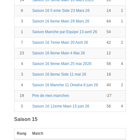
14
Saison 16 5eme Main 16 Mars 2026
28
28
6
Saison 16 5 eme Side 23 Mars 26
14
1
15
3
Saison 16 6eme Main 29 Mars 26
64
1
65
1
Saison Manche par Equipe 13 avril 26
54
54
7
Saison 16 7eme Main 20 Avril 26
42
2
44
23
Saison 16 8eme Main 4 Mai 26
12
12
4
Saison 16 9eme Main 25 mai 2026
58
4
62
3
Saison 16 8eme Side 11 mai 26
18
18
4
Saison 16 Manche 11 Omaha 8 juin 26
40
2
42
19
Pire de mes manches
-27
-27
5
Saison 16 12eme Main 15 juin 26
56
4
60
Saison 15
Rang
Match