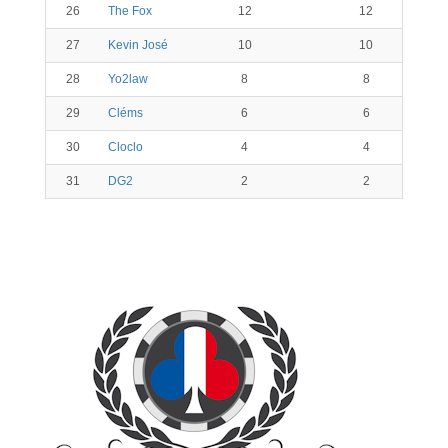
26
The Fox
12
12
27
Kevin José
10
10
28
Yo2law
8
8
29
Cléms
6
6
30
Cloclo
4
4
31
DG2
2
2