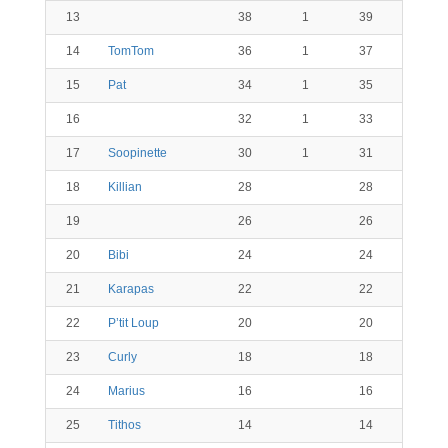
13
38
1
39
14
TomTom
36
1
37
15
Pat
34
1
35
16
32
1
33
17
Soopinette
30
1
31
18
Killian
28
28
19
26
26
20
Bibi
24
24
21
Karapas
22
22
22
P’tit Loup
20
20
23
Curly
18
18
24
Marius
16
16
25
Tithos
14
14