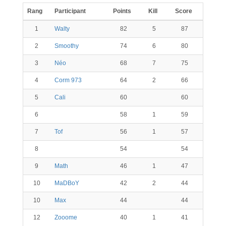
Rang
Participant
Points
Kill
Score
1
Walty
82
5
87
2
Smoothy
74
6
80
3
Néo
68
7
75
4
Corm 973
64
2
66
5
Cali
60
60
6
58
1
59
7
Tof
56
1
57
8
54
54
9
Math
46
1
47
10
MaDBoY
42
2
44
10
Max
44
44
12
Zooome
40
1
41