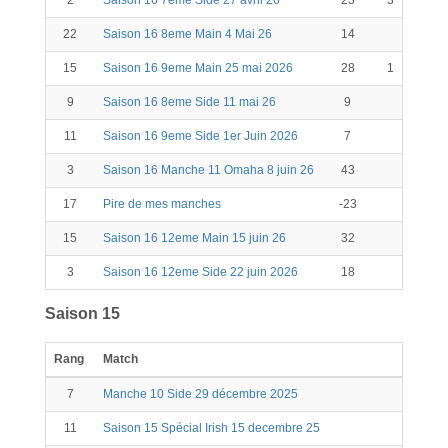
2
Saison 16 7eme Side 27 avril 26
23
3
26
22
Saison 16 8eme Main 4 Mai 26
14
14
15
Saison 16 9eme Main 25 mai 2026
28
1
29
9
Saison 16 8eme Side 11 mai 26
9
9
11
Saison 16 9eme Side 1er Juin 2026
7
7
3
Saison 16 Manche 11 Omaha 8 juin 26
43
43
17
Pire de mes manches
-23
-23
15
Saison 16 12eme Main 15 juin 26
32
32
3
Saison 16 12eme Side 22 juin 2026
18
18
Saison 15
Rang
Match
7
Manche 10 Side 29 décembre 2025
11
Saison 15 Spécial Irish 15 decembre 25