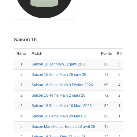
Saison 16
Rang
Match
Points
Kill
Scor
1
Saison 16 1er Main 12 janv 2026
86
5
91
2
Saison 16 2eme Main 26 janv 26
78
6
84
7
Saison 16 3eme Main 9 Février 2026
60
4
64
2
Saison 16 4eme Main 2 mars 26
72
2
74
5
Saison 16 5eme Main 16 Mars 2026
52
1
53
4
Saison 16 6eme Main 29 Mars 26
60
1
61
5
Saison Manche par Equipe 13 avril 26
49
49