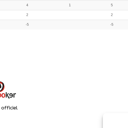
4
1
5
2
2
-5
-5
officiel