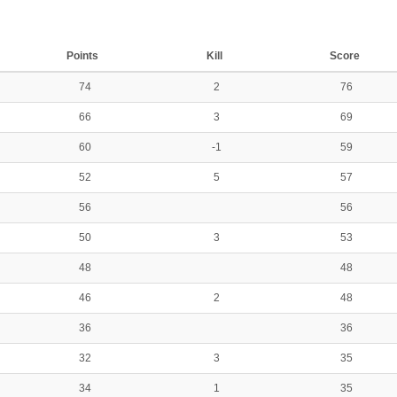
Points
Kill
Score
74
2
76
66
3
69
60
-1
59
52
5
57
56
56
50
3
53
48
48
46
2
48
36
36
32
3
35
34
1
35