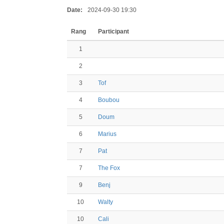
Date:
2024-09-30 19:30
Rang
Participant
1
2
3
Tof
4
Boubou
5
Doum
6
Marius
7
Pat
7
The Fox
9
Benj
10
Walty
10
Cali