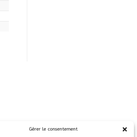
Site réalisé par
ViteEtBien.net
Gérer le consentement