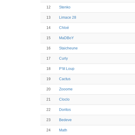
12
Stenko
13
Limace 28
14
Chloé
15
MaDBoY
16
Staicheune
17
Curly
18
P’tit Loup
19
Cactus
20
Zooome
21
Cloclo
22
Doritos
23
Bedeve
24
Math