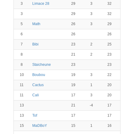
3
Limace 28
29
3
32
3
29
3
32
5
Math
26
3
29
6
26
26
7
Bibi
23
2
25
8
21
2
23
8
Staicheune
23
23
10
Boubou
19
3
22
11
Cactus
19
1
20
11
Cali
17
3
20
13
21
-4
17
13
Tof
17
17
15
MaDBoY
15
1
16