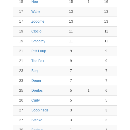
15
Néo
15
1
16
17
Walty
13
13
17
Zooome
13
13
19
Cloclo
11
11
19
Smoothy
11
11
21
P’tit Loup
9
9
21
The Fox
9
9
23
Benj
7
7
23
Doum
7
7
25
Doritos
5
1
6
26
Curly
5
5
27
Soopinette
3
3
27
Stenko
3
3