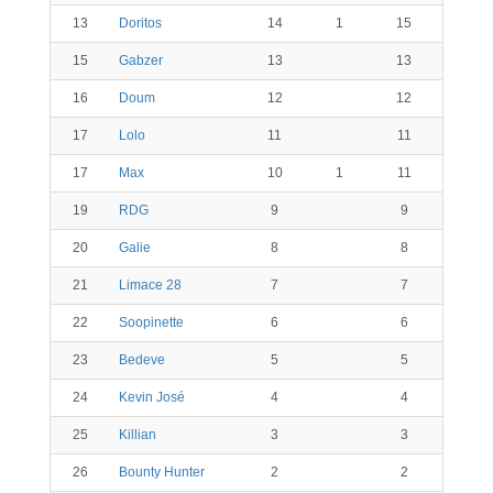
13
Doritos
14
1
15
15
Gabzer
13
13
16
Doum
12
12
17
Lolo
11
11
17
Max
10
1
11
19
RDG
9
9
20
Galie
8
8
21
Limace 28
7
7
22
Soopinette
6
6
23
Bedeve
5
5
24
Kevin José
4
4
25
Killian
3
3
26
Bounty Hunter
2
2