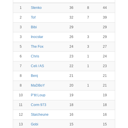
1
Stenko
36
8
44
2
Tof
32
7
39
3
Bibi
29
29
3
Inocstar
26
3
29
5
The Fox
24
3
27
6
Chris
23
1
24
7
Celi / AS
22
1
23
8
Benj
21
21
8
MaDBoY
20
1
21
10
P’tit Loup
19
19
11
Corm 973
18
18
12
Staicheune
16
16
13
Gobi
15
15