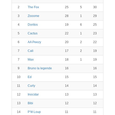
2
The Fox
25
5
30
3
Zooome
28
1
29
4
Doritos
19
6
25
5
Cactus
22
1
23
6
AA Peezy
20
2
22
7
Cali
17
2
19
7
Max
18
1
19
9
Bruno la legende
16
16
10
Ed
15
15
11
Curly
14
14
12
Inocstar
13
13
13
Bibi
12
12
14
P’tit Loup
11
11