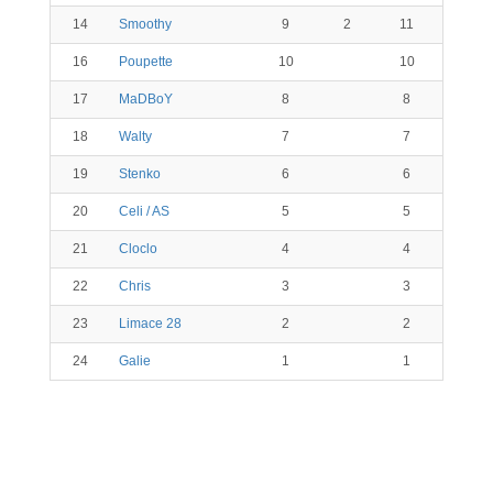
14
Smoothy
9
2
11
16
Poupette
10
10
17
MaDBoY
8
8
18
Walty
7
7
19
Stenko
6
6
20
Celi / AS
5
5
21
Cloclo
4
4
22
Chris
3
3
23
Limace 28
2
2
24
Galie
1
1