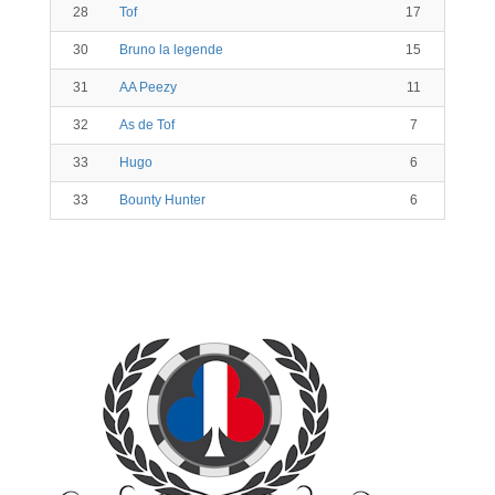
28
Tof
17
30
Bruno la legende
15
31
AA Peezy
11
32
As de Tof
7
33
Hugo
6
33
Bounty Hunter
6