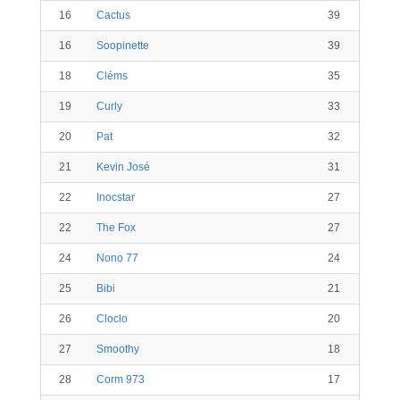
16
Cactus
39
16
Soopinette
39
18
Cléms
35
19
Curly
33
20
Pat
32
21
Kevin José
31
22
Inocstar
27
22
The Fox
27
24
Nono 77
24
25
Bibi
21
26
Cloclo
20
27
Smoothy
18
28
Corm 973
17