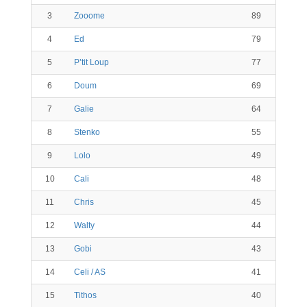
3
Zooome
89
4
Ed
79
5
P’tit Loup
77
6
Doum
69
7
Galie
64
8
Stenko
55
9
Lolo
49
10
Cali
48
11
Chris
45
12
Walty
44
13
Gobi
43
14
Celi / AS
41
15
Tithos
40