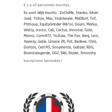
Il y a 40 personnes inscrites.
Ils sont déjà inscrits : ZoOoMe, Stenko, Kévin
José, Tithos, Max, Staicheune, MaDBoY, Tof,
Ptitloup, EquityGrinder (Kik\'s), Doum, Marius,
Walty, cloclo, Cali, Cactus, Inocstar, Gobi,
Momo, Corm973, Yo2law, The fox, Benj, lolo,
Apeezy, Galie, Limace 28, Pat, Bedeve, Chris,
Doritos, Celi\'AS, Soopinette, Gabzer, RDG,
Brunolalegende, DG2, Bibi, Raziel, Smoothy
Inscriptions terminées !