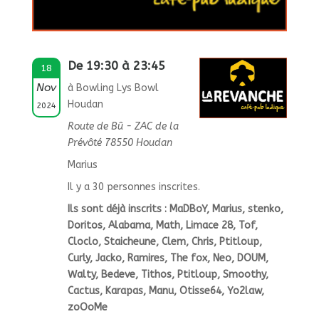
De 19:30 à 23:45
18
Nov
à Bowling Lys Bowl
Houdan
2024
Route de Bû - ZAC de la
Prévôté 78550 Houdan
Marius
Il y a 30 personnes inscrites.
Ils sont déjà inscrits : MaDBoY, Marius, stenko,
Doritos, Alabama, Math, Limace 28, Tof,
Cloclo, Staicheune, Clem, Chris, Ptitloup,
Curly, Jacko, Ramires, The fox, Neo, DOUM,
Walty, Bedeve, Tithos, Ptitloup, Smoothy,
Cactus, Karapas, Manu, Otisse64, Yo2law,
zoOoMe